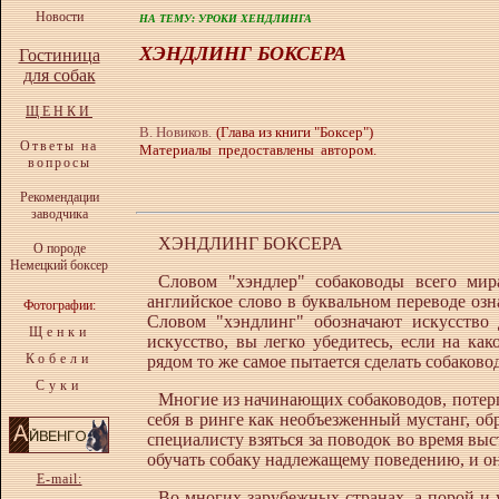
Новости
НА ТЕМ
У
:
УРОКИ ХЕНДЛИНГА
ХЭНДЛИНГ БОКСЕРА
Гостиница
для собак
ЩЕНКИ
В
.
Новиков
.
(
Глава из книги "Боксер")
Ответы на
Материалы предоставлены автором.
вопросы
Рекомендации
заводчика
ХЭНДЛИНГ БОКСЕРА
О породе
Немецкий боксер
Словом "хэндлер" собаководы всего мир
английское слово в буквальном переводе озна
Фотографии:
Словом "хэндлинг" обозначают искусство 
Щенки
искусство, вы легко убедитесь, если на ка
Кобели
рядом то же самое пытается сделать собаково
Суки
Многие из начинающих собаководов, потерпе
себя в ринге как необъезженный мустанг, об
специалисту взяться за поводок во время выс
обучать собаку надлежащему поведению, и он
E-mail:
Во многих зарубежных странах, а порой и 