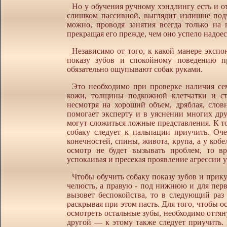
Но у обучения ручному хэндлингу есть и от
слишком пассивной, выглядит излишне подч
можно, проводя занятия всегда только на
прекращая его прежде, чем оно успело надоес
Независимо от того, к какой манере экспо
показу зубов и спокойному поведению п
обязательно ощупывают собак руками.
Это необходимо при проверке наличия се
кожи, толщины подкожной клетчатки и ст
несмотря на хороший объем, дряблая, слов
помогает эксперту и в уяснении многих друг
могут сложиться ложные представления. К т
собаку следует к пальпации приучить. Оч
конечностей, спины, живота, крупа, а у кобе
осмотр не будет вызывать проблем, то вр
успокаивая и пресекая проявление агрессии у
Чтобы обучить собаку показу зубов и прику
челюсть, а правую - под нижнюю и для перво
вызовет беспокойства, то в следующий раз
раскрывая при этом пасть. Для того, чтобы о
осмотреть остальные зубы, необходимо оттяну
другой — к этому также следует приучить. 