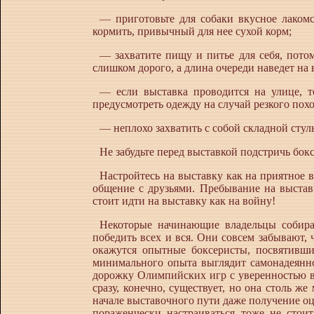
— приготовьте для собаки вкусное лакомс
кормить, привычный для нее сухой корм;
— захватите пищу и питье для себя, потому
слишком дорого, а длина очереди наведет на 
— если выставка проводится на улице, т
предусмотреть одежду на случай резкого пох
— неплохо захватить с собой складной стул
Не забудьте перед выставкой подстричь бокс
Настройтесь на выставку как на приятное 
общение с друзьями. Пребывание на выставк
стоит идти на выставку как на войну!
Некоторые начинающие владельцы собираю
победить всех и вся. Они совсем забывают, 
окажутся опытные боксеристы, посвятивш
минимального опыта выглядит самонадеянно.
дорожку Олимпийских игр с уверенностью в 
сразу, конечно, существует, но она столь же
начале выставочного пути даже получение о
пораженчески настраиваться тоже не стои