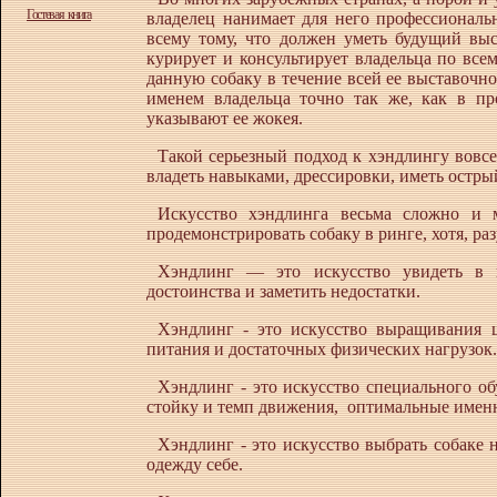
Гостевая книга
владелец нанимает для него профессиональн
всему тому, что должен уметь будущий вы
курирует и консультирует владельца по все
данную собаку в течение всей ее выставочно
именем владельца точно так же, как в п
указывают ее жокея.
Такой серьезный подход к хэндлингу вовсе
владеть навыками, дрессировки, иметь острый
Искусство хэндлинга весьма сложно и 
продемонстрировать собаку в ринге, хотя, ра
Хэндлинг — это искусство увидеть в 
достоинства и заметить недостатки.
Хэндлинг
-
это искусство выращивания ще
питания и достаточных физических нагрузок.
Хэндлинг
-
это искусство специального об
стойку и темп движения, оптимальные именн
Хэндлинг
-
это искусство выбрать собаке 
одежду себе.