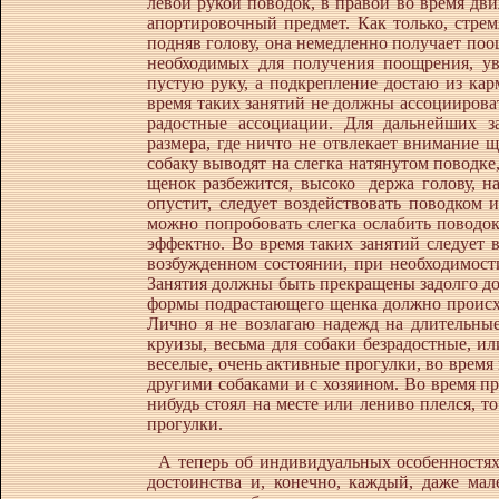
левой рукой поводок, в правой во время дв
апортировочный предмет. Как только, стрем
подняв голову, она немедленно получает по
необходимых для получения поощрения, ув
пустую руку, а подкрепление достаю из к
время таких занятий не должны ассоциироват
радостные ассоциации. Для дальнейших з
размера, где ничто не отвлекает внимание
собаку выводят на слегка натянутом поводке
щенок разбежится, высоко держа голову, на
опустит, следует воздействовать поводком 
можно попробовать слегка ослабить поводок
эффектно. Во время таких занятий следует 
возбужденном состоянии, при необходимости
Занятия должны быть прекращены задолго до
формы подрастающего щенка должно происхо
Лично я не возлагаю надежд на длительны
круизы, весьма для собаки безрадостные, или
веселые, очень активные прогулки, во время
другими собаками и с хозяином. Во время п
нибудь стоял на месте или лениво плелся, 
прогулки.
А теперь об индивидуальных особенностях
достоинства и, конечно, каждый, даже мал