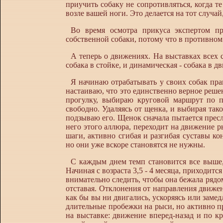
приучить собаку не сопротивляться, когда т
возле вашей ноги. Это делается на тот случа
Во время осмотра прикуса экспертом пр
собственной собаки, потому что в противном 
А теперь о движениях. На выставках всех с
собака в стойке, и динамическая - собака в 
Я начинаю отрабатывать у своих собак пра
настаиваю, что это единственно верное реше
прогулку, выбираю круговой маршрут по 
свободно. Удаляясь от щенка, и выбирая тако
подзываю его. Щенок сначала пытается пресле
него этого аллюра, переходит на движение р
шаги, активно сгибая и разгибая суставы ко
но они уже вскоре становятся не нужны.
С каждым днем темп становится все выше,
Начиная с возраста 3,5 - 4 месяца, приходитс
внимательно следить, чтобы она бежала рядом 
отставая. Отклонения от направления движен
как бы вы ни двигались, ускоряясь или замед
длительные пробежки на рыси, но активно п
на выставке: движение вперед-назад и по кр