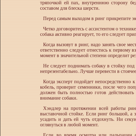
тряпочкой ей пах, внутреннюю сторону бе
составом для блеска шерсти.
Перед самым выходом в ринг прикрепите э
Четко договоритесь с ассистентом о технике
собака активно реагирует, то его следует при
Когда вызовут в ринг, надо занять свое ме
ответственно следует отнестись к первому вз
момент в значительной степени определит рез
Не следует поднимать собаку в стойку под 
непрезентабельно. Лучше перевести в стояче
Когда эксперт подойдет непосредственно к 
кобель, проверит семенники, после чего поп
должен быть полностью готов действовать 
внимание собаки.
Хэндлер на протяжении всей работы ринг
выставочной стойке. Если ринг большой, а 
усадить и дать ей чуть отдохнуть. Ни секу
оглянуться в любой момент.
Если во время осмотра или пальпации с