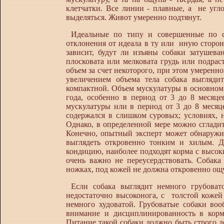
клетчатки. Все линии - плавные, a не угл
выделяться. Живот умеренно подтянут.
Идеальные по типу и совершенные по с
отклонения от идеала в ту или иную сторон
зависит, будут ли изъяны собаки затушева
плосковата или мелковата грудь или подрас
объем за счет некоторого, при этом умеренн
увеличением объема тела собака выглядит
компактной. Объем мускулатуры в основном 
года, особенно в период от 3 до 8 месяце
мускулатуры или в период от 3 до 8 месяце
содержался в слишком суровых; условиях, н
Однако, в определенной мере можно сгладит
Конечно, опытный эксперт может обнаружит
выглядеть откровенно тонким и хилым. Д
кондицию, наиболее подходят корма с высок
очень важно не переусердствовать. Собак
ножках, под кожей не должна откровенно ощу
Если собака выглядит немного грубовато
недостаточно высоконога, с толстой кожей
немного худоватой. Грубоватые собаки во
внимание и дисциплинированность в корм
Питание такой собаки должно быть строго д