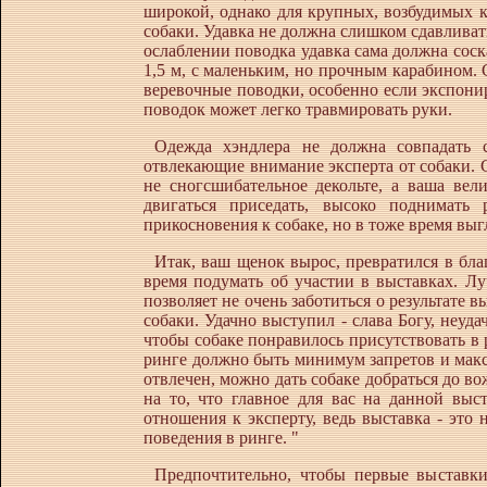
широкой, однако для крупных, возбудимых к
собаки. Удавка не должна слишком сдавливать
ослаблении поводка удавка сама должна сос
1,5 м, с маленьким, но прочным карабином.
веревочные поводки, особенно если экспони
поводок может легко травмировать руки.
Одежда хэндлера не должна совпадать 
отвлекающие внимание экспер
та от собаки.
не сногсшибательное декольте, а ваша вел
двигаться приседать, высоко поднимать 
прикосновения к собаке, но в тоже время выг
Итак, ваш щенок вырос, превратился в бл
время подумать об участии в выставках. Лу
позволяет не очень заботиться о результате 
собаки. Удачно выступил - слава Богу, неуда
чтобы собаке понравилось присутствовать в 
ринге должно быть минимум запретов и макси
отвлечен, можно дать собаке добраться до в
на то, что главное для вас
на данной выст
отношения к эксперту, ведь выставка
-
это 
поведения в ринге. "
Предпочтительно, чтобы первые выставк