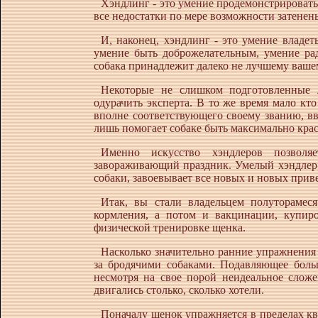
Хэндлинг
-
это умение продемонстрировать 
все недостатки по мере возможности затенен
И, наконец, хэндлинг
-
это умение владеть
умение быть доброжелательным, умение ра
собака принадлежит далеко не лучшему вашем
Некоторые не слишком подготовленные 
одурачить эксперта. В то же время мало кто
вполне соответствующего своему званию, в
лишь помогает собаке быть максимально крас
Именно искусство хэндлеров позволя
завораживающий праздник. Умелый хэндлер
собаки, завоевывает все новых и новых при
Итак, вы стали владельцем полуторамес
кормления, а потом и вакцинации, купиро
физической тренировке щенка.
Насколько значительно ранние упражнения 
за бродячими собаками. Подавляющее боль
несмотря на свое порой неидеальное сложен
двигались столько, сколько хотели.
Поначалу щенок упражняется в пределах ква