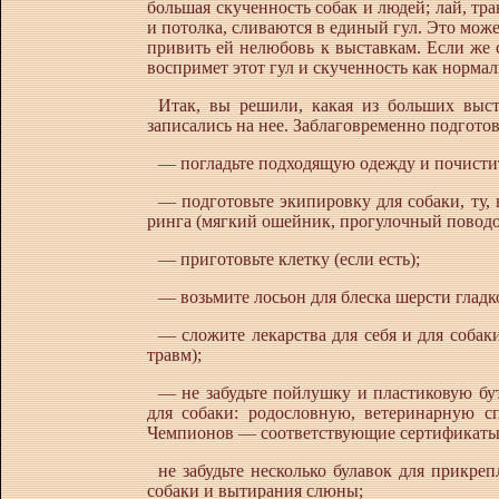
большая скученность собак и людей; лай, тр
и потолка, сливаются в единый гул. Это мож
привить ей нелюбовь к выставкам. Если же 
воспримет этот гул и скученность как норма
Итак, вы решили, какая из больших выст
записались на нее. Заблаговременно подготов
— погладьте подходящую одежду и почистит
— подготовьте экипировку для собаки, ту, в
ринга (мягкий ошейник, прогулочный поводо
— приготовьте клетку (если есть);
— возьмите лосьон для блеска шерсти гладк
— сложите лекарства для себя и для собак
травм);
— не забудьте пойлушку и пластиковую бу
для собаки: родословную, ветеринарную с
Чемпионов — соответствующие сертификаты
не забудьте несколько булавок для прикре
собаки и вытирания слюны;