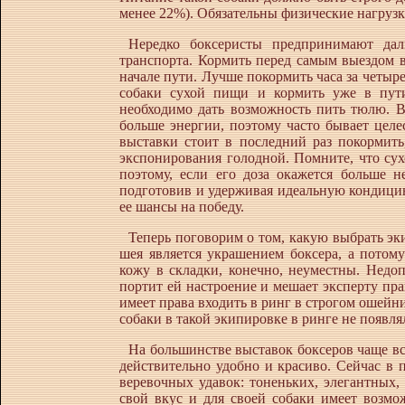
менее 22%). Обязательны физические нагрузк
Нередко боксеристы предпринимают дал
транспорта. Кормить перед самым выездом в
начале пути. Лучше покормить часа за четыре
собаки сухой пищи и кормить уже в пути
необходимо дать возможность пить тюлю. В
больше энергии, поэтому часто бывает целе
выставки стоит в последний раз покормить
экспонирования голодной. Помните, что сухо
поэтому, если его доза окажется больше 
подготовив и удерживая идеальную кондицию
ее шансы на победу.
Теперь поговорим о том, какую выбрать эк
шея является украшением боксера, а пото
кожу в складки, конечно, неуместны. Недоп
портит ей настроение и мешает эксперту пра
имеет права входить в ринг в строгом ошейн
собаки в такой экипировке в ринге не появля
На большинстве выставок боксеров чаще вс
действительно удобно и красиво. Сейчас в
веревочных удавок: тоненьких, элегантных
свой вкус и для своей собаки имеет возмо