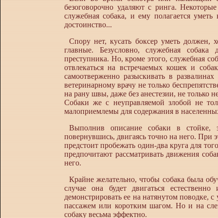
безоговорочно удаляют с ринга. Некоторы
служебная собака, и ему полагается уметь 
достоинство...
Спору нет, кусать боксер уметь должен, 
главные. Безусловно, служебная собака
преступника. Но, кроме этого, служебная со
отвлекаться на встречаемых кошек и собак
самоотверженно разыскивать в развалинах 
ветеринарному врачу не только беспрепятств
на рану швы, даже без анестезии, не только н
Собаки же с неуправляемой злобой не то
малоприемлемы для содержания в населенны
Выполнив описание собаки в стойке, э
повернувшись, двигаясь точно на него. При 
предстоит пробежать один-два круга для тог
предпочитают рассматривать движения собак
него.
Крайне желательно, чтобы собака была обу
случае она будет двигаться естественно
демонстрировать ее на натянутом поводке, с
пассажем или коротким шагом. Но и на сл
собаку весьма эффектно.