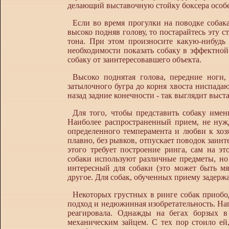
делающий выставочную стойку боксера особ
Если во время прогулки на поводке собака,
высоко подняв голову, то постарайтесь эту с
тона. При этом произносите какую-нибудь 
необходимости показать собаку в эффектной
собаку от заинтересовавшего объекта.
Высоко поднятая голова, передние ноги,
затылочного бугра до корня хвоста ниспадаю
назад задние конечности - так выглядит выст
Для того, чтобы представить собаку име
Наиболее распространенный прием, не нуж
определенного темперамента и любви к хозя
плавно, без рывков, отпускает поводок заинт
этого требует построение ринга, сам на эт
собаки используют различные предметы, но 
интересный для собаки (это может быть м
другое. Для собак, обученных приему задерж
Некоторых грустных в ринге собак приобо
подход и недюжинная изобретательность. Напр
реагировала. Однажды на бегах борзых в
механическим зайцем. С тех пор стоило ей,