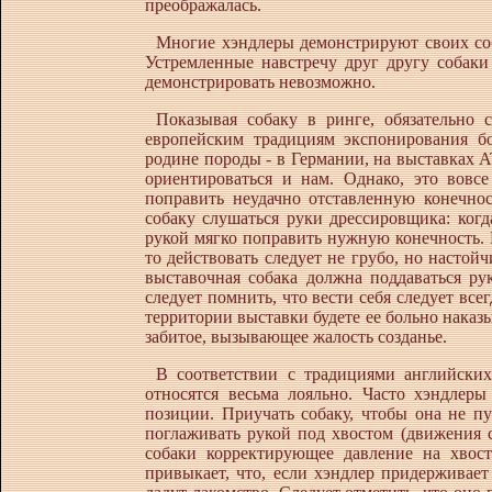
преображалась.
Многие хэндлеры демонстрируют своих соба
Устремленные навстречу друг другу собаки
демонстрировать невозможно.
Показывая собаку в ринге, обязательно с
европейским традициям экспонирования б
родине породы - в Германии, на выставках 
ориентироваться и нам. Однако, это вов
поправить неудачно отставленную конечност
собаку слушаться руки дрессировщика: когд
рукой мягко поправить нужную конечность. Ес
то действовать следует не грубо, но насто
выставочная собака должна поддаваться рук
следует помнить, что вести себя следует всег
территории выставки будете ее больно наказы
забитое, вызывающее жалость созданье.
В соответствии с традициями английских
относятся весьма лояльно. Часто хэндлер
позиции. Приучать собаку, чтобы она не пу
поглаживать рукой под хвостом (движения 
собаки корректирующее давление на хвост
привыкает, что, если хэндлер придерживает