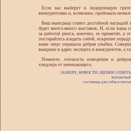
Если вас выберут в лидирующую группу
конкурентами и, возможно, пробежать немал
Ваш выигрыш станет достойной наградой за 
будет много-много выставок. И, если ваша 
за работой ринга, конечно, ее приметят, а э
постарайтесь владеть собой, искренне пораду
ваше лицо украшала добрая улыбка. Соверш
выкрики в адрес эксперта и конкурентов, а т
Помните, этичность поведения и доброж
хэндлера от начинающего.
|
НАВЕРХ
|
НОВОСТИ
|
ЩЕНКИ
|
О
ТВЕТЫ
контактный 
гостиница для собак в пито