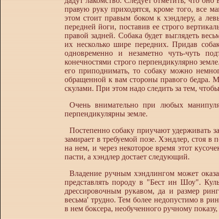
дадут лакомство. Следует отметить, что оно 
правую руку приходятся, кроме того, все м
этом стоит правым боком к хэндлеру, а лев
передней йоги, поставив ее строго вертикаль
правой задней. Собака будет выглядеть весь
их несколько шире передних. Придав соба
одновременно и незаметно чуть-чуть под
конечностями строго перпендикулярно земле.
его приподнимать, то собаку можно немног
обращенной к вам стороны правого бедра. М
скулами. При этом надо следить за тем, чтобы
Очень внимательно при любых манипуляц
перпендикулярны земле.
Постепенно собаку приучают удерживать зад
замирает в требуемой позе. Хэндлер, стоя в 
на нем, и через некоторое время этот кусоче
пасти, а хэндлер достает следующий.
Владение ручным хэндлингом может оказат
представлять породу в "Бест ин Шоу". Куль
дрессировочным рукавом, да и размер ринг
весьма' трудно. Тем более недопустимо в ри
в нем боксера, необученного ручному показу