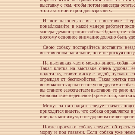
выставку с тем, чтобы потом навсегда остат
этой азартной игрой для взрослых.
И вот наконец-то вы на выставке. Пер
понаблюдайте, в какой манере работает эксп
манера демонстрации собак. Однако, не за
поэтому основное внимание должно быть уде
Свою собаку постарайтесь доставить неза
выставочном павильоне, но и не рискуя опозд
На выставках часто можно видеть собак, 
Такая клетка на выставке очень удобна: е
подстилку, ставят миску с водой, пускают с
ограждая от беспокойства. Такая клетка по
возможность драки и покусов другими собака
вы станете завсегдатаем выставок, то рано и
удовольствие недешевое (кроме того, клетка 
Минут за пятнадцать следует начать подго
приходится видеть, что собака оправляется в
или, как минимум, о нездоровом пищеварени
После прогулки собаку следует обтереть 
морду и под глазами. Если собака уже немн