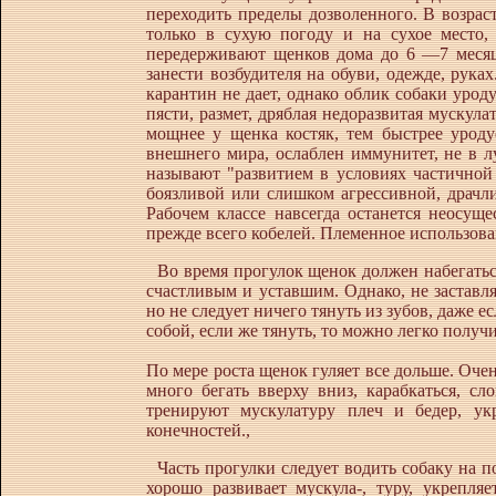
переходить пределы дозволенного. В возрас
только в сухую погоду и на сухое место,
передерживают щенков дома до 6 —7 месяце
занести возбудителя на обуви, одежде, рук
карантин не дает, однако облик собаки уро
пясти, размет, дряблая недоразвитая мускул
мощнее у щенка костяк, тем быстрее уроду
внешнего мира, ослаблен иммунитет, не в 
называют "развитием в условиях частичной 
боязливой или слишком агрессивной, драчлив
Рабочем классе навсегда останется неосущ
прежде всего кобелей. Племенное использова
Во время прогулок щенок должен набегаться
счастливым и уставшим. Однако, не заставля
но не следует ничего тянуть из зубов, даже 
собой, если же тянуть, то можно легко полу
По мере роста щенок гуляет все дольше. Оче
много бегать вверху вниз, карабкаться, 
тренируют мускулатуру плеч и бедер, ук
конечностей.,
Часть прогулки следует водить собаку на п
хорошо развивает мускула-, туру, укрепля