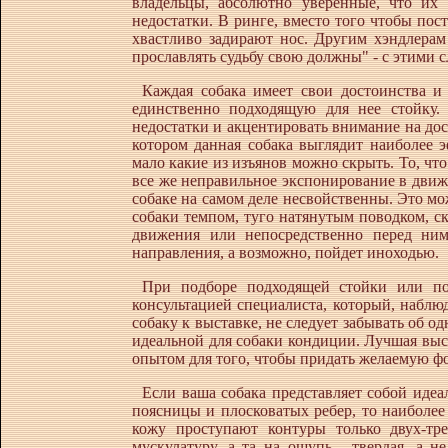
владельцы, абсолютно уверенные, что их
недостатки. В ринге, вместо того чтобы пост
хвастливо задирают нос. Другим хэндлера
прославлять судьбу свою должны" - с этими с
Каждая собака имеет свои достоинства и 
единственно подходящую для нее стойку.
недостатки и акцентировать внимание на дос
котором данная собака выглядит наиболее 
мало какие из изъянов можно скрыть. То, что
все же неправильное экспонирование в движ
собаке на самом деле несвойственны. Это 
собаки темпом, туго натянутым поводком, с
движения или непосредственно перед ним,
направления, а возможно, пойдет иноходью.
При подборе подходящей стойки или по
консультацией специалиста, который, наблю
собаку к выставке, не следует забывать об 
идеальной для собаки кондиции. Лучшая выс
опытом для того, чтобы придать желаемую ф
Если ваша собака представляет собой идеа
поясницы и плосковатых ребер, то наиболее
кожу проступают контуры только двух-тр
мускулатуру, а та на ощупь - твердая, а 